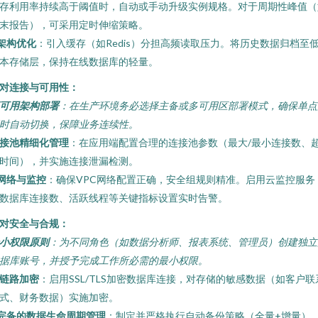
存利用率持续高于阈值时，自动或手动升级实例规格。对于周期性峰值（
末报告），可采用定时伸缩策略。
架构优化
：引入缓存（如Redis）分担高频读取压力。将历史数据归档至
本存储层，保持在线数据库的轻量。
对连接与可用性：
可用架构部署
：在生产环境务必选择主备或多可用区部署模式，确保单点
时自动切换，保障业务连续性。
接池精细化管理
：在应用端配置合理的连接池参数（最大/最小连接数、
时间），并实施连接泄漏检测。
网络与监控
：确保VPC网络配置正确，安全组规则精准。启用云监控服务
数据库连接数、活跃线程等关键指标设置实时告警。
对安全与合规：
小权限原则
：为不同角色（如数据分析师、报表系统、管理员）创建独立
据库账号，并授予完成工作所必需的最小权限。
链路加密
：启用SSL/TLS加密数据库连接，对存储的敏感数据（如客户联
式、财务数据）实施加密。
完备的数据生命周期管理
：制定并严格执行自动备份策略（全量+增量）