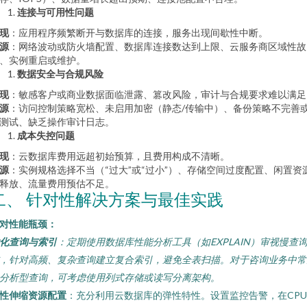
连接与可用性问题
现
：应用程序频繁断开与数据库的连接，服务出现间歇性中断。
源
：网络波动或防火墙配置、数据库连接数达到上限、云服务商区域性故
、实例重启或维护。
数据安全与合规风险
现
：敏感客户或商业数据面临泄露、篡改风险，审计与合规要求难以满足
源
：访问控制策略宽松、未启用加密（静态/传输中）、备份策略不完善
测试、缺乏操作审计日志。
成本失控问题
现
：云数据库费用远超初始预算，且费用构成不清晰。
源
：实例规格选择不当（“过大”或“过小”）、存储空间过度配置、闲置资
释放、流量费用预估不足。
二、 针对性解决方案与最佳实践
对性能瓶颈：
化查询与索引
：定期使用数据库性能分析工具（如EXPLAIN）审视慢查
，针对高频、复杂查询建立复合索引，避免全表扫描。对于咨询业务中常
分析型查询，可考虑使用列式存储或读写分离架构。
性伸缩资源配置
：充分利用云数据库的弹性特性。设置监控告警，在CPU