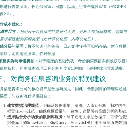
期进行恢复演练。长期保留审计日志，以满足行业合规性审查（如GDPR
保2.0）。
对成本优化：
源右尺寸
：利用云平台提供的性能评估工具，分析工作负载模式，选择与
需求最匹配的实例类型（如计算优化型、内存优化型）。
储分层与清理
：将不常访问的备份、日志文件转移至归档存储。建立数据
策略，定期清理测试、临时数据。
预留实例与承诺折扣
：对于稳定的基础负载，考虑购买预留实例以获取显
价格折扣。利用成本管理工具分析月度支出明细，识别并优化异常消费。
三、 对商务信息咨询业务的特别建议
务信息咨询公司的核心资产是数据与洞见。因此，云数据库的管理应超越
层面，与业务流程深度融合：
建立数据治理规范
：明确从数据采集、清洗、入库到分析、归档的全
程责任人与规范，确保数据质量与一致性，这是所有高级分析的基础
选择贴合分析场景的数据库服务
：除了通用关系型数据库，可评估云
据仓库（如Snowflake、BigQuery、AnalyticDB）用于海量历史数