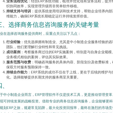
业务流程优化
：结合ERP系统功能，梳理并优化现有业务流程，提升
织协同效率，实现管理升级而非简单软件移植。
持续支持与培训
：提供系统使用培训和技术支持，帮助企业培养内部
维能力，确保ERP系统长期稳定运行并持续发挥价值。
三、选择商务信息咨询服务的关键考量
业在选择咨询服务提供商时，应重点关注以下几点：
行业经验
：优先选择拥有制造业、尤其是中小制造企业服务经验的咨
团队，他们更理解行业特性和常见挑战。
成功案例
：考察服务商过往的ERP实施案例，特别是与自身企业规模
业务模式相似的案例，评估其实际效果。
服务范围与收费
：明确咨询服务的具体内容、阶段划分及收费标准，
保双方对服务预期保持一致。
持续合作能力
：ERP系统的成功不仅在于上线，更在于后续的维护与
化。选择能够提供长期支持的服务商至关重要。
四、
于中小制造企业而言，ERP管理软件不仅是技术工具，更是推动管理变革
现可持续发展的战略投资。借助专业的商务信息咨询服务，企业能够更科
规划ERP之旅，规避常见陷阱，最大化投资回报率，最终在激烈的市场竞