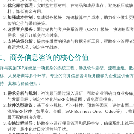
优化库存管理
：实时监控原材料、在制品和成品库存，避免积压或缺
料，降低资金占用。
加强成本控制
：集成财务模块，精确核算生产成本，助力企业做出更
智的定价与采购决策。
改善客户服务
：通过销售与客户关系管理（CRM）模块，快速响应
需求，提升订单交付准时率。
支持决策分析
：提供多维度的报表与数据分析工具，帮助企业管理者
察运营状况，制定科学战略。
二、商务信息咨询的核心价值
择与实施ERP系统是一项复杂的系统工程，涉及软件选型、流程重组、数
移、人员培训等多个环节。专业的商务信息咨询服务能够为企业提供全方
持，其核心价值包括：
需求分析与规划
：咨询顾问通过深入调研，帮助企业明确自身业务痛
与发展目标，制定个性化的ERP实施蓝图，避免盲目投资。
软件选型建议
：基于企业规模、行业特性、预算等因素，评估市面上
流的ERP软件（如用友、金蝶、SAP Business One、Odoo等），推
最匹配的解决方案。
实施过程辅导
：协助企业进行项目管理和风险控制，确保系统上线平
过渡，最小化对日常运营的干扰。